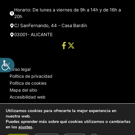
Horario: De lunes a viernes de 9h a 14h y de 16h a
20h
C/ SanFernando, 44 - Casa Bardín
03001- ALICANTE
Aviso legal
Política de privacidad
Política de cookies
Mapa del sitio
Accesibilidad web
Utilizamos cookies para ofrecerte la mejor experiencia en
nuestra web.
© 2025 Web desarrollada por el Servicio de Informática de Diputación
Puedes aprender más sobre qué cookies utilizamos o cambiarlas
de Alicante
en los
ajustes
.