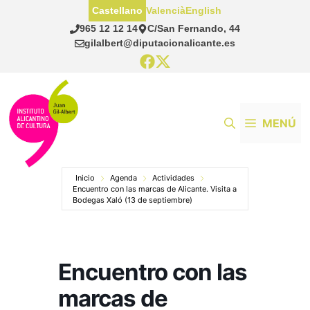
Saltar
Castellano
Valencià
English
al
965 12 12 14
C/San Fernando, 44
contenido
gilalbert@diputacionalicante.es
MENÚ
Inicio
Agenda
Actividades
Encuentro con las marcas de Alicante. Visita a
Bodegas Xaló (13 de septiembre)
Encuentro con las
marcas de