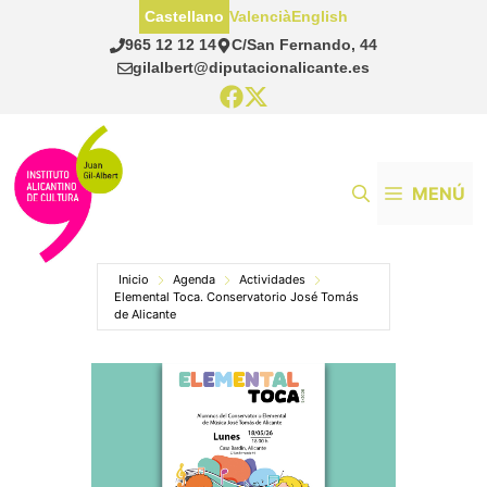
Saltar
Castellano
Valencià
English
al
965 12 12 14
C/San Fernando, 44
contenido
gilalbert@diputacionalicante.es
MENÚ
Inicio
Agenda
Actividades
Elemental Toca. Conservatorio José Tomás
de Alicante