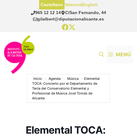
Saltar
Castellano
Valencià
English
al
965 12 12 14
C/San Fernando, 44
contenido
gilalbert@diputacionalicante.es
MENÚ
Inicio
Agenda
Música
Elemental
TOCA: Concierto por el Departamento de
Tecla del Conservatorio Elemental y
Profesional de Música José Tomás de
Alicante
Elemental TOCA: