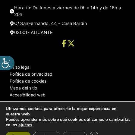
Horario: De lunes a viernes de 9h a 14h y de 16h a
20h
C/ SanFernando, 44 - Casa Bardín
03001- ALICANTE
Aviso legal
Política de privacidad
Política de cookies
Mapa del sitio
Accesibilidad web
Utilizamos cookies para ofrecerte la mejor experiencia en
nuestra web.
© 2025 Web desarrollada por el Servicio de Informática de Diputación
Puedes aprender más sobre qué cookies utilizamos o cambiarlas
de Alicante
en los
ajustes
.