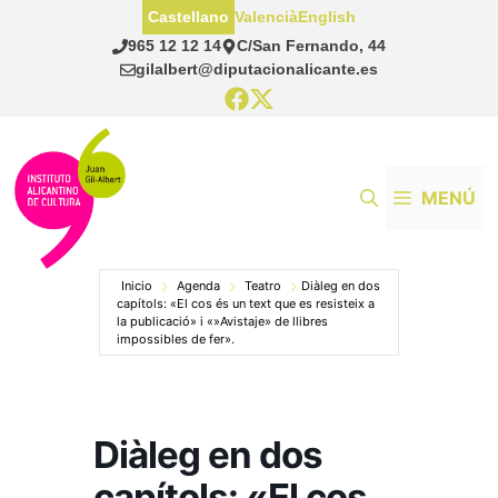
Saltar
Castellano
Valencià
English
al
965 12 12 14
C/San Fernando, 44
contenido
gilalbert@diputacionalicante.es
MENÚ
Inicio
Agenda
Teatro
Diàleg en dos
capítols: «El cos és un text que es resisteix a
la publicació» i «»Avistaje» de llibres
impossibles de fer».
Diàleg en dos
capítols: «El cos