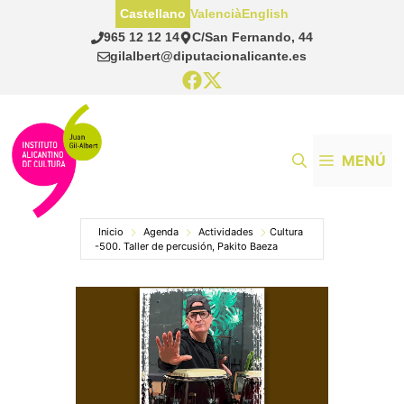
Saltar
Castellano
Valencià
English
al
965 12 12 14
C/San Fernando, 44
contenido
gilalbert@diputacionalicante.es
MENÚ
Inicio
Agenda
Actividades
Cultura
-500. Taller de percusión, Pakito Baeza