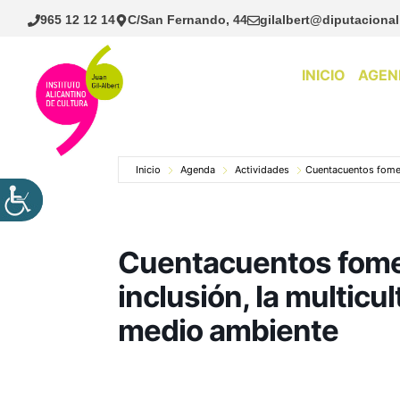
Saltar
965 12 12 14
C/San Fernando, 44
gilalbert@diputacional
al
contenido
INICIO
AGEN
Inicio
Agenda
Actividades
Cuentacuentos foment
Cuentacuentos fomen
inclusión, la multicul
medio ambiente