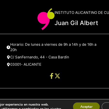
INSTITUTO ALICANTINO DE C
Juan Gil Albert
Horario: De lunes a viernes de 9h a 14h y de 16h a
20h
C/ SanFernando, 44 - Casa Bardín
03001- ALICANTE
jor experiencia en nuestra web.
de Alicante
Aceptar
 utilizamos o cambiarlas en los
ajustes
.