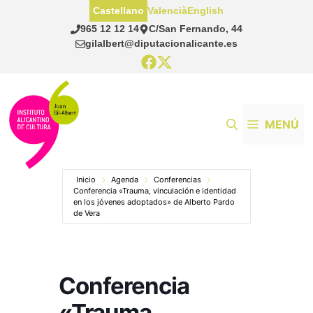
Saltar
Castellano
Valencià
English
al
965 12 12 14
C/San Fernando, 44
contenido
gilalbert@diputacionalicante.es
MENÚ
Inicio
Agenda
Conferencias
Conferencia «Trauma, vinculación e identidad
en los jóvenes adoptados» de Alberto Pardo
de Vera
Conferencia
«Trauma,