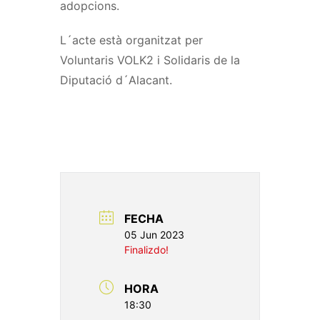
adopcions.
L
´
acte està organitzat per
Voluntaris
VOLK2
i Solidaris de la
Diputació d
´
Alacant.
FECHA
05 Jun 2023
Finalizdo!
HORA
18:30