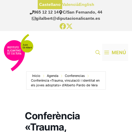
Saltar
Castellano
Valencià
English
al
965 12 12 14
C/San Fernando, 44
contenido
gilalbert@diputacionalicante.es
MENÚ
Inicio
Agenda
Conferencias
Conferència «Trauma, vinculació i identitat en
els joves adoptats» d’Alberto Pardo de Vera
Conferència
«Trauma,