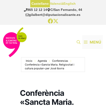
Saltar
Castellano
Valencià
English
al
965 12 12 14
C/San Fernando, 44
contenido
gilalbert@diputacionalicante.es
MENÚ
Inicio
Agenda
Conferencias
Conferència «Sancta Maria. Religiositat i
cultura popular» per José Iborra
Conferència
«Sancta Maria.