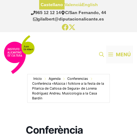
Saltar
Castellano
Valencià
English
al
965 12 12 14
C/San Fernando, 44
contenido
gilalbert@diputacionalicante.es
MENÚ
Inicio
Agenda
Conferencias
Conferència «Música i folklore a la festa de la
Pilarica de Callosa de Segura» de Lorena
Rodríguez Andreu. Musicologia a la Casa
Bardín
Conferència