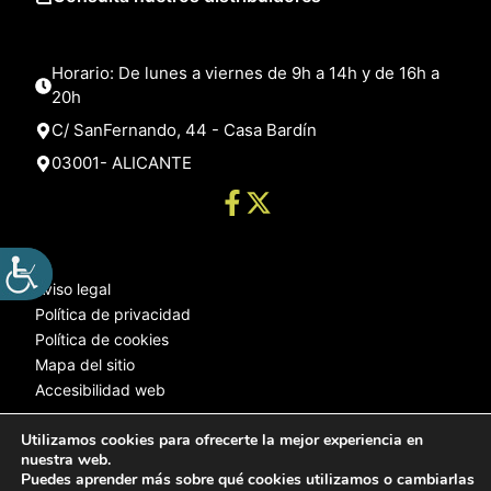
Horario: De lunes a viernes de 9h a 14h y de 16h a
20h
C/ SanFernando, 44 - Casa Bardín
03001- ALICANTE
Aviso legal
Política de privacidad
Política de cookies
Mapa del sitio
Accesibilidad web
Utilizamos cookies para ofrecerte la mejor experiencia en
nuestra web.
© 2025 Web desarrollada por el Servicio de Informática de Diputación
Puedes aprender más sobre qué cookies utilizamos o cambiarlas