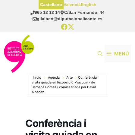
Saltar
Castellano
Valencià
English
al
965 12 12 14
C/San Fernando, 44
contenido
gilalbert@diputacionalicante.es
MENÚ
Inicio
Agenda
Arte
Conferència i
visita guiada en l’exposició «Vacuum» de
Bernabé Gómez i comissariada per David
Alpañez
Conferència i
visita guiada en