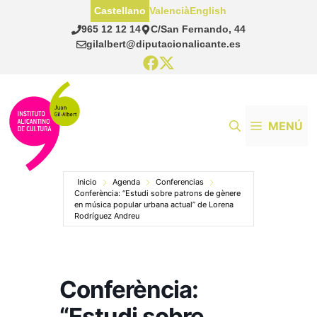
Saltar
Castellano
Valencià
English
al
965 12 12 14
C/San Fernando, 44
contenido
gilalbert@diputacionalicante.es
MENÚ
Inicio
Agenda
Conferencias
Conferència: “Estudi sobre patrons de gènere
en música popular urbana actual” de Lorena
Rodríguez Andreu
Conferència:
“Estudi sobre