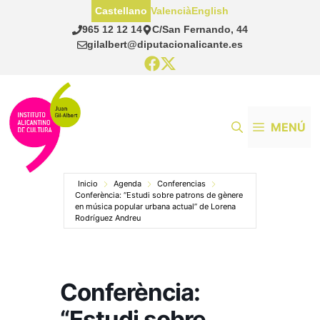
Saltar
Castellano
Valencià
English
al
965 12 12 14
C/San Fernando, 44
contenido
gilalbert@diputacionalicante.es
MENÚ
Inicio
Agenda
Conferencias
Conferència: “Estudi sobre patrons de gènere
en música popular urbana actual” de Lorena
Rodríguez Andreu
Conferència:
“Estudi sobre