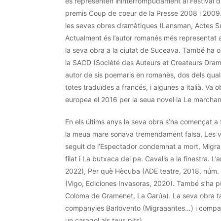
es representen ininterrompudament al Festival d’
premis
Coup
de
coeur
de la
Presse
2008 i 2009.
les
seves
obres dramàtiques (
Lansman
, Actes S
Actualment és l’autor romanés més representat 
la
seva
obra a la ciutat de Suceava. També ha o
la
SACD
(
Société
des
Auteurs
et
Createurs
Dram
autor de sis poemaris en
romanès
, dos dels qual
totes traduïdes a francés, i algunes a italià. Va 
europea el 2016 per la seua novel·la
Le
marcha
En els últims anys la
seva
obra s’ha començat a 
la meua mare sonava tremendament falsa, Les v
seguit de l’Espectador condemnat a mort,
Migra
filat i La butxaca del pa. Cavalls a la finestra. L
2022), Per què Hècuba (
ADE
teatre, 2018, núm. 
(Vigo,
Ediciones
Invasoras
, 2020). També s’ha p
Coloma de Gramenet, La
Garúa
). La
seva
obra t
companyies
Barlovento
(
Migraaantes
…) i comp
un caragol als teus pits).