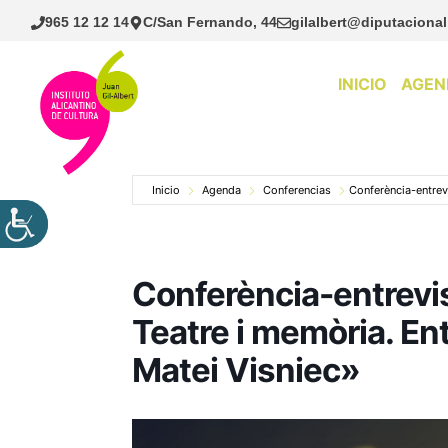
Saltar
965 12 12 14
C/San Fernando, 44
gilalbert@diputacional
al
contenido
INICIO
AGEN
Inicio
Agenda
Conferencias
Conferència-entrevi
Conferència-entrevis
Teatre i memòria. Ent
Matei Visniec»