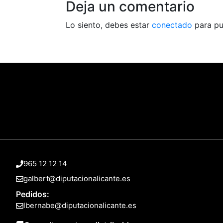
Deja un comentario
Lo siento, debes estar
conectado
para pu
965 12 12 14
galbert@diputacionalicante.es
Pedidos:
lbernabe@diputacionalicante.es