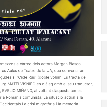
rmezzos a càrrec dels actors
Morgan
Blasco
 tres Aules de Teatre de la UA, que conversaran
gudes al “Cicle Rus”
(
doble volum. Es tracta
de
turg
MATEI
VISNIEC
en diàleg amb el seu traductor,
a,
EVELIO
MIÑANO
, al voltant d’aquests temes:
tor a Romania comunista. La situació actual a la
Occidentals La crisi migratòria i la memòria