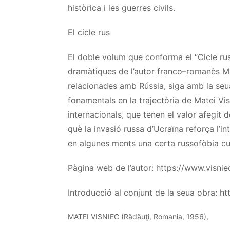
històrica i les guerres civils.
El cicle rus
El doble volum que conforma el “Cicle ru
dramàtiques de l’autor
franco
–
romanès
M
relacionades amb Rússia, siga amb la seua 
fonamentals en la trajectòria de
Matei
Vi
internacionals, que tenen el valor afegit 
què la invasió russa d’Ucraïna reforça l’i
en algunes ments una certa
russofòbia
cul
Pàgina web de l’autor: https://www.visnie
Introducció al conjunt de la seua obra: h
MATEI
VISNIEC
(
Rădăuţi
, Romania, 1956),