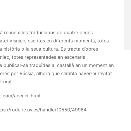
s” reuneix les traduccions de quatre peces
atei
Visniec
, escrites en diferents moments, totes
història o la seua cultura. Es tracta d’obres
sniec
, totes representades en escenaris
de publicar-se traduïdes al castellà en un moment en
nterés per Rússia, alhora que sembla haver-hi revifat
tural.
c.com/accueil.html
ttps://roderic.uv.es/handle/10550/49964