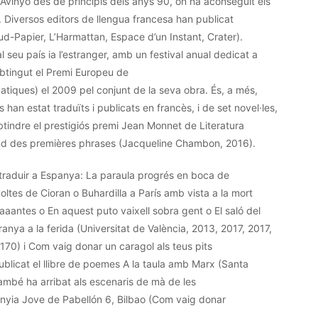
Avinyó des de principis dels anys 90, on ha aconseguit els
 Diversos editors de llengua francesa han publicat
ud-
Papier
, L’
Harmattan
,
Espace
d’un Instant, Crater).
al seu país
ia
l’estranger, amb un festival anual dedicat a
btingut el Premi Europeu de
atiques
) el 2009 pel conjunt de la
seva
obra. És, a més,
s han estat traduïts i publicats en
francès
, i de set novel·les,
obtindre el prestigiós premi
Jean
Monnet
de Literatura
nd
des
premières
phrases
(
Jacqueline
Chambon
, 2016).
traduir a Espanya: La paraula progrés en boca de
oltes de Cioran o
Buhardilla
a París amb vista a la mort
aaantes
o En aquest puto vaixell sobra gent o El saló del
’aranya a la ferida (Universitat de València, 2013, 2017, 2017,
170) i Com vaig donar un caragol als teus pits
ublicat el llibre de poemes A la taula amb Marx (Santa
ambé ha arribat als escenaris de mà de les
anyia Jove de
Pabellón
6, Bilbao (Com vaig donar