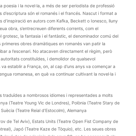
 la poesia i la novel·la, a més de ser periodista de professió
 d’escriptura són el romanés i el francés. Nascut i format a
nts d’inspiració en autors com Kafka, Beckett o
Ionesco
, lluny
seua obra, s’entrecreuen diferents corrents, com el
el grotesc, la fantasia i el fantàstic, el denominador comú del
s
primeres obres dramàtiques en
romanès
van patir la
ibar a l’escenari. No atacaven directament el règim, però
s autoritats constituïdes, i demolidor de qualsevol
 va establir a França, on, al cap d’uns anys va començar a
lengua romanesa, en què va continuar cultivant la novel·la i
s traduïdes a nombrosos idiomes i representades a molts
tanya (Teatre
Young
Vic de Londres), Polònia (Teatre
Stary
de
, Suècia (Teatre Reial d’Estocolm), Alemanya
rov
de Tel Aviv), Estats Units (Teatre Open
Fist
Company de
treal
), Japó (Teatre
Kaze
de Tòquio), etc. Les seues obres