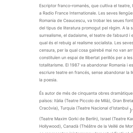
Escriptor
franco
–
romanès
, que cultiva el teatre,
a
Radio
France
Internationale
. Les
seves
llengües
Romania de
Ceaucescu
, va trobar les seues fo
del tipus de literatura promogut pel règim. A la 
surrealisme, el dadaisme, el teatre de l’absurd i 
qual és el rebuig al realisme socialista. Les
seve
censura, per la qual cosa gairebé mai no van arr
constituïen un espai de llibertat perillós per a le
totalitarisme. El 1987 va abandonar Romania i es
escriure teatre en francés, sense abandonar la l
la poesia.
És autor de més de cinquanta obres dramàtique
països: Itàlia (Teatre Piccolo de Milà), Gran Bre
Cracòvia), Turquia (Teatre Nacional d’Istanbul
)
(Teatre
Maxim
Gorki
de Berlín), Israel (Teatre
Ka
Hollywood), Canadà (
Théâtre
de la
Veillé
de
Mon