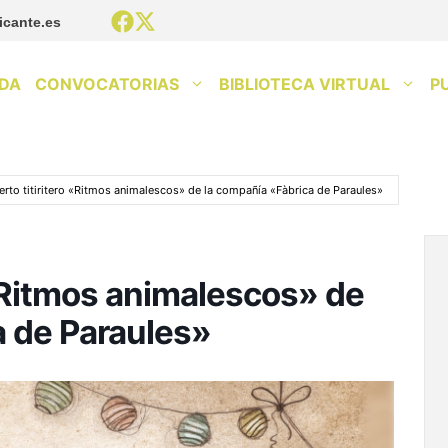
icante.es
DA
CONVOCATORIAS
BIBLIOTECA VIRTUAL
P
erto titiritero «Ritmos animalescos» de la compañía «Fàbrica de Paraules»
 «Ritmos animalescos» de
a de Paraules»