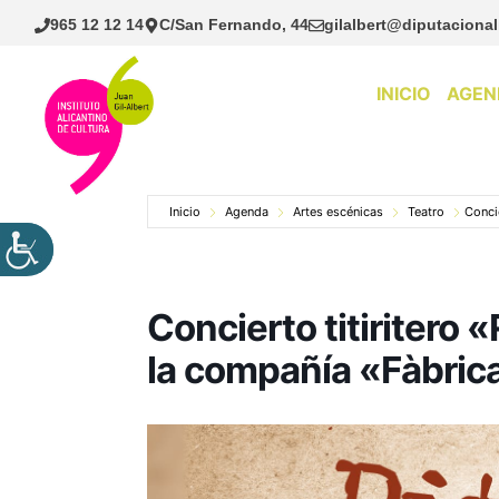
Saltar
965 12 12 14
C/San Fernando, 44
gilalbert@diputacional
al
contenido
INICIO
AGEN
Inicio
Agenda
Artes escénicas
Teatro
Conci
Concierto titiritero
la compañía «Fàbric