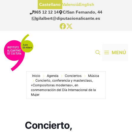
Saltar
Castellano
Valencià
English
al
965 12 12 14
C/San Fernando, 44
contenido
gilalbert@diputacionalicante.es
MENÚ
Inicio
Agenda
Conciertos
Música
Concierto, conferencia y masterclass,
«Compositoras modernas», en
conmemoración del Día Internacional de la
Mujer
Concierto,