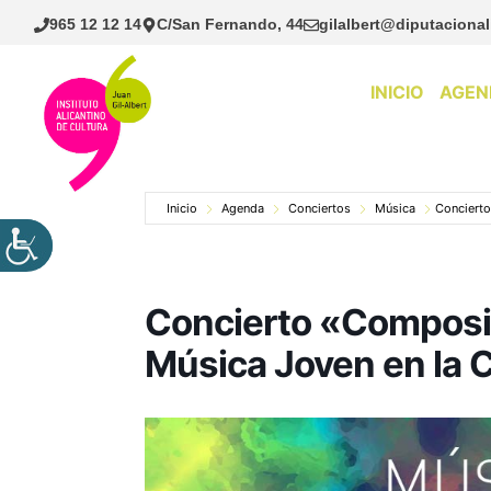
Saltar
965 12 12 14
C/San Fernando, 44
gilalbert@diputacional
al
contenido
INICIO
AGEN
Inicio
Agenda
Conciertos
Música
Concierto
Concierto «Composic
Música Joven en la 