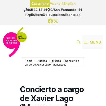
Saltar
Castellano
Valencià
English
al
965 12 12 14
C/San Fernando, 44
contenido
gilalbert@diputacionalicante.es
MENÚ
Inicio
Agenda
Música
Concierto a
cargo de Xavier Lago “Manyacaes”
Concierto a cargo
de Xavier Lago