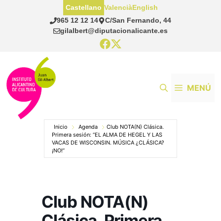
Saltar
Castellano
Valencià
English
al
965 12 12 14
C/San Fernando, 44
contenido
gilalbert@diputacionalicante.es
MENÚ
Inicio
Agenda
Club NOTA(N) Clásica.
Primera sesión: “EL ALMA DE HEGEL Y LAS
VACAS DE WISCONSIN. MÚSICA ¿CLÁSICA?
¡NO!”
Club NOTA(N)
Clásica. Primera