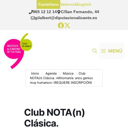
Saltar
Castellano
Valencià
English
al
965 12 12 14
C/San Fernando, 44
contenido
gilalbert@diputacionalicante.es
MENÚ
Inicio
Agenda
Música
Club
NOTA(n) Clásica. «Mitomanía: unos genios
muy humanos» (REQUIERE INSCRIPCIÓN)
Club NOTA(n)
Clásica.