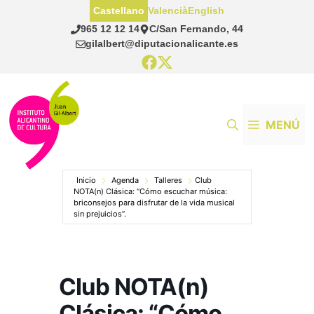
Saltar
Castellano
Valencià
English
al
965 12 12 14
C/San Fernando, 44
contenido
gilalbert@diputacionalicante.es
MENÚ
Inicio
Agenda
Talleres
Club
NOTA(n) Clásica: “Cómo escuchar música:
briconsejos para disfrutar de la vida musical
sin prejuicios”.
Club NOTA(n)
Clásica: “Cómo