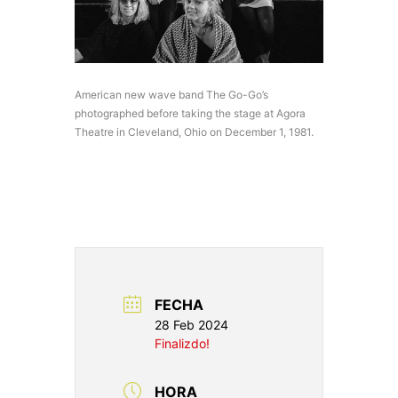
American new wave band The Go-Go’s
photographed before taking the stage at Agora
Theatre in Cleveland, Ohio on December 1, 1981.
FECHA
28 Feb 2024
Finalizdo!
HORA