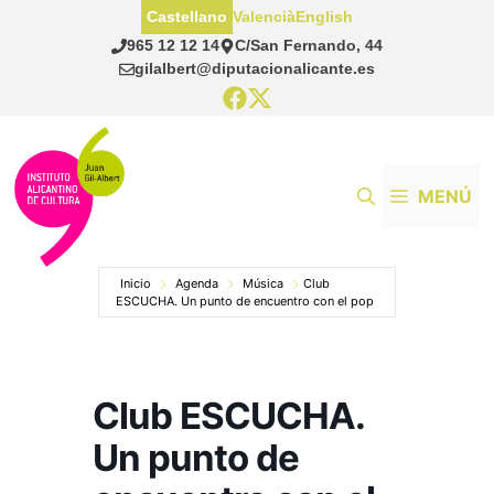
Saltar
Castellano
Valencià
English
al
965 12 12 14
C/San Fernando, 44
contenido
gilalbert@diputacionalicante.es
MENÚ
Inicio
Agenda
Música
Club
ESCUCHA. Un punto de encuentro con el pop
Club ESCUCHA.
Un punto de