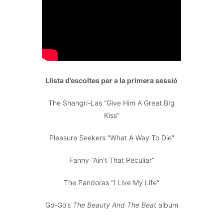
Llista d’escoltes per a la primera sessió
The Shangri-Las “Give Him A Great BIg
Kiss”
Pleasure Seekers “What A Way To Die”
Fanny “Ain’t That Peculiar”
The Pandoras “I Live My Life”
Go-Go’s
The Beauty And The Beat
album