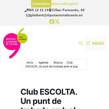
Saltar
Castellano
Valencià
English
al
965 12 12 14
C/San Fernando, 44
contenido
gilalbert@diputacionalicante.es
MENÚ
Inicio
Agenda
Música
Club
ESCOLTA. Un punt de trobada amb el pop
Club ESCOLTA.
Un punt de