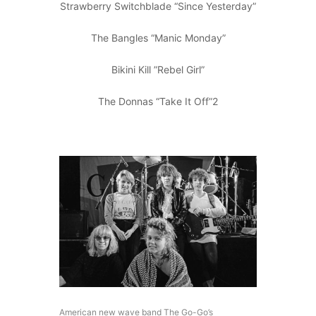
Strawberry Switchblade “Since Yesterday”
The Bangles “Manic Monday”
Bikini Kill ”Rebel Girl”
The Donnas “Take It Off”2
American new wave band The Go-Go’s