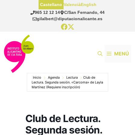
Saltar
Castellano
Valencià
English
al
965 12 12 14
C/San Fernando, 44
contenido
gilalbert@diputacionalicante.es
MENÚ
Inicio
Agenda
Lectura
Club de
Lectura. Segunda sesión. «Carcoma» de Layla
Martínez (Requiere inscripción)
Club de Lectura.
Segunda sesión.