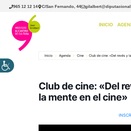
Saltar
965 12 12 14
C/San Fernando, 44
gilalbert@diputacional
al
contenido
INICIO
AGEN
Inicio
Agenda
Cine
Club de cine: «Del revés y l
Club de cine: «Del r
la mente en el cine»
INSCR