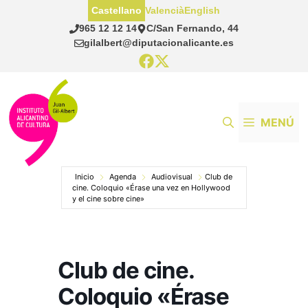
Saltar
Castellano
Valencià
English
al
965 12 12 14
C/San Fernando, 44
contenido
gilalbert@diputacionalicante.es
MENÚ
Inicio
Agenda
Audiovisual
Club de
cine. Coloquio «Érase una vez en Hollywood
y el cine sobre cine»
Club de cine.
Coloquio «Érase