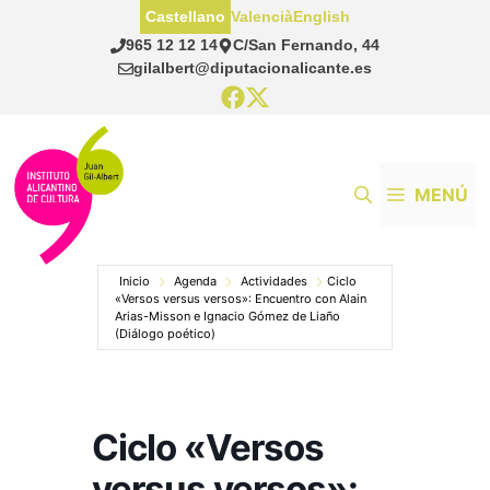
Saltar
Castellano
Valencià
English
al
965 12 12 14
C/San Fernando, 44
contenido
gilalbert@diputacionalicante.es
MENÚ
Inicio
Agenda
Actividades
Ciclo
«Versos versus versos»: Encuentro con Alain
Arias-Misson e Ignacio Gómez de Liaño
(Diálogo poético)
Ciclo «Versos
versus versos»: