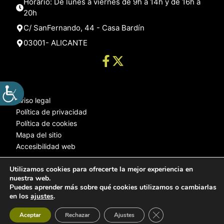
Horario: De lunes a viernes de 9h a 14h y de 16h a
20h
C/ SanFernando, 44 - Casa Bardín
03001- ALICANTE
Aviso legal
Política de privacidad
Política de cookies
Mapa del sitio
Accesibilidad web
Utilizamos cookies para ofrecerte la mejor experiencia en
nuestra web.
© 2025 Web desarrollada por el Servicio de Informática de Diputación
Puedes aprender más sobre qué cookies utilizamos o cambiarlas
de Alicante
en los
ajustes
.
Cerrar el banner de 
Aceptar
Rechazar
Ajustes