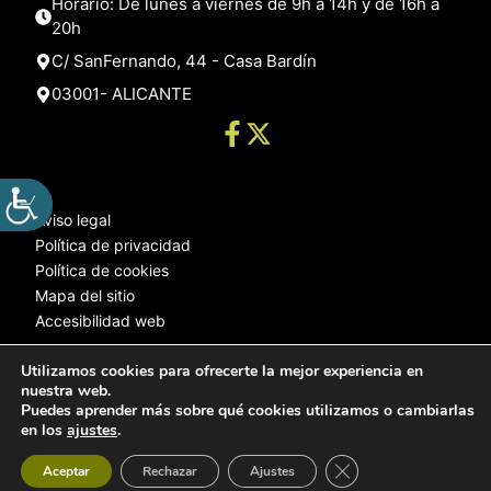
Horario: De lunes a viernes de 9h a 14h y de 16h a
20h
C/ SanFernando, 44 - Casa Bardín
03001- ALICANTE
Aviso legal
Política de privacidad
Política de cookies
Mapa del sitio
Accesibilidad web
Utilizamos cookies para ofrecerte la mejor experiencia en
nuestra web.
© 2025 Web desarrollada por el Servicio de Informática de Diputación
Puedes aprender más sobre qué cookies utilizamos o cambiarlas
de Alicante
en los
ajustes
.
Cerrar el banner de 
Aceptar
Rechazar
Ajustes