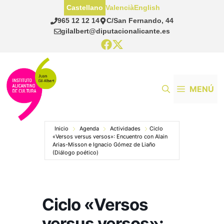
Saltar
Castellano
Valencià
English
al
965 12 12 14
C/San Fernando, 44
contenido
gilalbert@diputacionalicante.es
MENÚ
Inicio
Agenda
Actividades
Ciclo
«Versos versus versos»: Encuentro con Alain
Arias-Misson e Ignacio Gómez de Liaño
(Diálogo poético)
Ciclo «Versos
versus versos»: