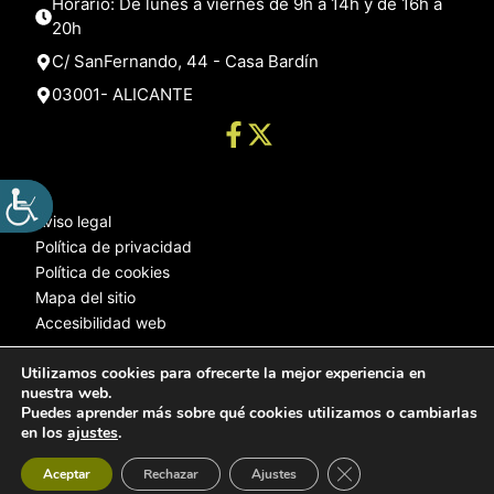
Horario: De lunes a viernes de 9h a 14h y de 16h a
20h
C/ SanFernando, 44 - Casa Bardín
03001- ALICANTE
Aviso legal
Política de privacidad
Política de cookies
Mapa del sitio
Accesibilidad web
Utilizamos cookies para ofrecerte la mejor experiencia en
nuestra web.
© 2025 Web desarrollada por el Servicio de Informática de Diputación
Puedes aprender más sobre qué cookies utilizamos o cambiarlas
de Alicante
en los
ajustes
.
Cerrar el banner de 
Aceptar
Rechazar
Ajustes