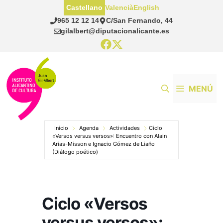
Saltar
Castellano
Valencià
English
al
965 12 12 14
C/San Fernando, 44
contenido
gilalbert@diputacionalicante.es
MENÚ
Inicio
Agenda
Actividades
Ciclo
«Versos versus versos»: Encuentro con Alain
Arias-Misson e Ignacio Gómez de Liaño
(Diálogo poético)
Ciclo «Versos
versus versos»: