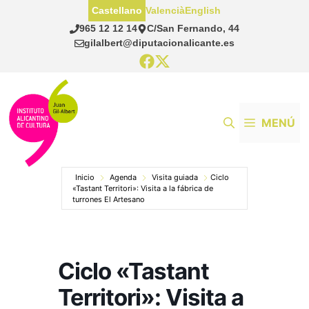
Saltar
Castellano
Valencià
English
al
965 12 12 14
C/San Fernando, 44
contenido
gilalbert@diputacionalicante.es
MENÚ
Inicio
Agenda
Visita guiada
Ciclo
«Tastant Territori»: Visita a la fábrica de
turrones El Artesano
Ciclo «Tastant
Territori»: Visita a