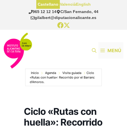
Saltar
Castellano
Valencià
English
al
965 12 12 14
C/San Fernando, 44
contenido
gilalbert@diputacionalicante.es
MENÚ
Inicio
Agenda
Visita guiada
Ciclo
«Rutas con huella»: Recorrido por el Barranc
d’Amoros.
Ciclo «Rutas con
huella»: Recorrido