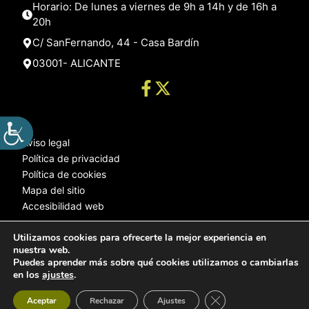
Horario: De lunes a viernes de 9h a 14h y de 16h a
20h
C/ SanFernando, 44 - Casa Bardín
03001- ALICANTE
Aviso legal
Política de privacidad
Política de cookies
Mapa del sitio
Accesibilidad web
Utilizamos cookies para ofrecerte la mejor experiencia en
nuestra web.
© 2025 Web desarrollada por el Servicio de Informática de Diputación
Puedes aprender más sobre qué cookies utilizamos o cambiarlas
de Alicante
en los
ajustes
.
Cerrar el banner de 
Aceptar
Rechazar
Ajustes