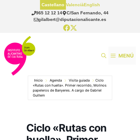
Saltar
Castellano
Valencià
English
al
965 12 12 14
C/San Fernando, 44
contenido
gilalbert@diputacionalicante.es
MENÚ
Inicio
Agenda
Visita guiada
Ciclo
«Rutas con huella». Primer recorrido, Molinos
papeleros de Banyeres. A cargo de Gabriel
Guillem
Ciclo «Rutas con
huella». Primer