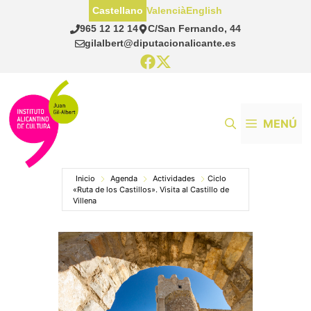
Saltar
Castellano
Valencià
English
al
965 12 12 14
C/San Fernando, 44
contenido
gilalbert@diputacionalicante.es
MENÚ
Inicio
Agenda
Actividades
Ciclo
«Ruta de los Castillos». Visita al Castillo de
Villena