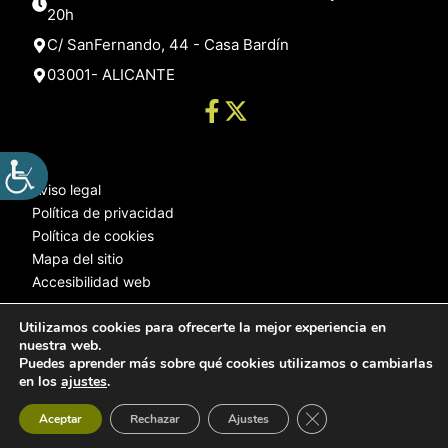
20h
C/ SanFernando, 44 - Casa Bardín
03001- ALICANTE
Aviso legal
Política de privacidad
Política de cookies
Mapa del sitio
Accesibilidad web
Utilizamos cookies para ofrecerte la mejor experiencia en
nuestra web.
© 2025 Web desarrollada por el Servicio de Informática de Diputación
Puedes aprender más sobre qué cookies utilizamos o cambiarlas
de Alicante
en los
ajustes
.
Cerrar el banner de 
Aceptar
Rechazar
Ajustes