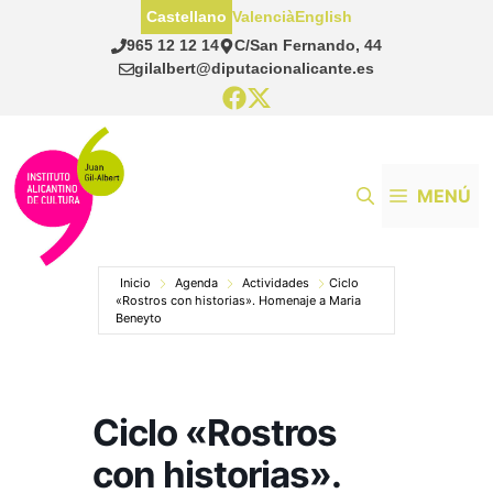
Saltar
Castellano
Valencià
English
al
965 12 12 14
C/San Fernando, 44
contenido
gilalbert@diputacionalicante.es
MENÚ
Inicio
Agenda
Actividades
Ciclo
«Rostros con historias». Homenaje a Maria
Beneyto
Ciclo «Rostros
con historias».