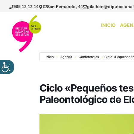
Saltar
965 12 12 14
C/San Fernando, 44
gilalbert@diputacional
al
contenido
INICIO
AGEN
Inicio
Agenda
Conferencias
Ciclo «Pequeños t
Ciclo «Pequeños te
Paleontológico de E