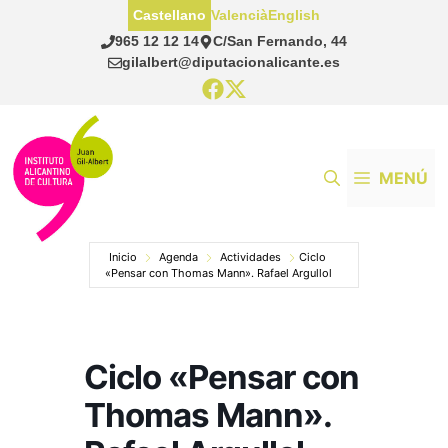
Saltar
Castellano
Valencià
English
al
965 12 12 14
C/San Fernando, 44
contenido
gilalbert@diputacionalicante.es
MENÚ
Inicio
Agenda
Actividades
Ciclo
«Pensar con Thomas Mann». Rafael Argullol
Ciclo «Pensar con
Thomas Mann».