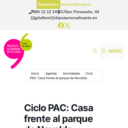
Saltar
Castellano
Valencià
English
al
965 12 12 14
C/San Fernando, 44
contenido
gilalbert@diputacionalicante.es
MENÚ
Inicio
Agenda
Actividades
Ciclo
PAC: Casa frente al parque de Novelda
Ciclo PAC: Casa
frente al parque