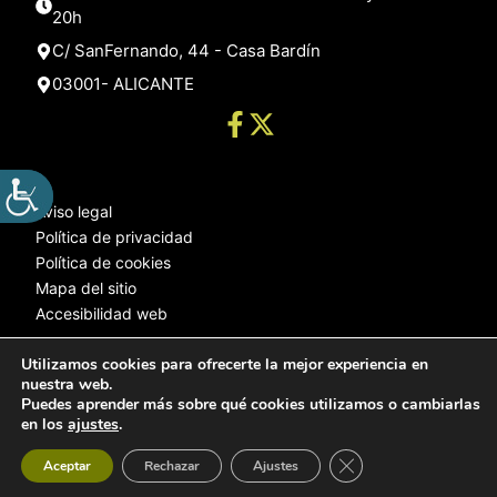
20h
C/ SanFernando, 44 - Casa Bardín
03001- ALICANTE
Aviso legal
Política de privacidad
Política de cookies
Mapa del sitio
Accesibilidad web
Utilizamos cookies para ofrecerte la mejor experiencia en
nuestra web.
© 2025 Web desarrollada por el Servicio de Informática de Diputación
Puedes aprender más sobre qué cookies utilizamos o cambiarlas
de Alicante
en los
ajustes
.
Cerrar el banner de 
Aceptar
Rechazar
Ajustes