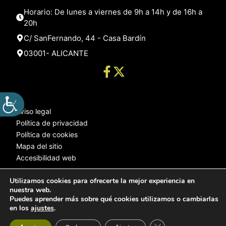
Horario: De lunes a viernes de 9h a 14h y de 16h a
20h
C/ SanFernando, 44 - Casa Bardín
03001- ALICANTE
Aviso legal
Política de privacidad
Política de cookies
Mapa del sitio
Accesibilidad web
Utilizamos cookies para ofrecerte la mejor experiencia en
nuestra web.
© 2025 Web desarrollada por el Servicio de Informática de Diputación
Puedes aprender más sobre qué cookies utilizamos o cambiarlas
de Alicante
en los
ajustes
.
Cerrar el banner de 