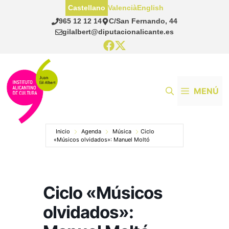
Saltar
Castellano
Valencià
English
al
965 12 12 14
C/San Fernando, 44
contenido
gilalbert@diputacionalicante.es
MENÚ
Inicio
Agenda
Música
Ciclo
«Músicos olvidados»: Manuel Moltó
Ciclo «Músicos
olvidados»: