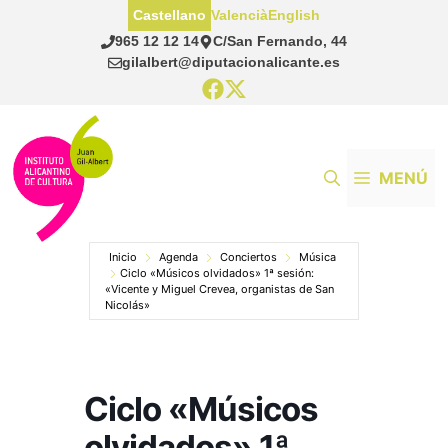
Saltar
Castellano
Valencià
English
al
965 12 12 14
C/San Fernando, 44
contenido
gilalbert@diputacionalicante.es
MENÚ
Inicio
Agenda
Conciertos
Música
Ciclo «Músicos olvidados» 1ª sesión:
«Vicente y Miguel Crevea, organistas de San
Nicolás»
Ciclo «Músicos
olvidados» 1ª