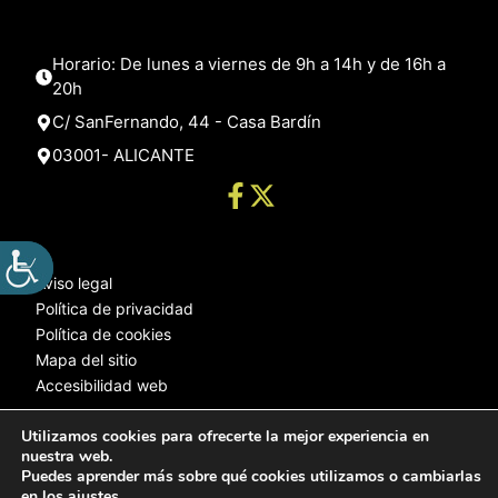
Horario: De lunes a viernes de 9h a 14h y de 16h a
20h
C/ SanFernando, 44 - Casa Bardín
03001- ALICANTE
Aviso legal
Política de privacidad
Política de cookies
Mapa del sitio
Accesibilidad web
Utilizamos cookies para ofrecerte la mejor experiencia en
nuestra web.
© 2025 Web desarrollada por el Servicio de Informática de Diputación
Puedes aprender más sobre qué cookies utilizamos o cambiarlas
de Alicante
en los
ajustes
.