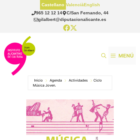
Saltar
Castellano
Valencià
English
al
965 12 12 14
C/San Fernando, 44
contenido
gilalbert@diputacionalicante.es
MENÚ
Inicio
Agenda
Actividades
Ciclo
Música Joven.