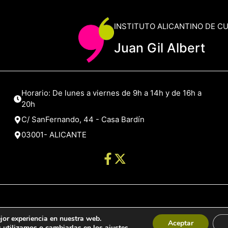
INSTITUTO ALICANTINO DE C
Juan Gil Albert
Horario: De lunes a viernes de 9h a 14h y de 16h a
20h
C/ SanFernando, 44 - Casa Bardín
03001- ALICANTE
jor experiencia en nuestra web.
de Alicante
Aceptar
 utilizamos o cambiarlas en los
ajustes
.