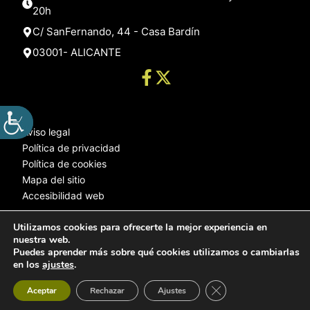
20h
C/ SanFernando, 44 - Casa Bardín
03001- ALICANTE
Aviso legal
Política de privacidad
Política de cookies
Mapa del sitio
Accesibilidad web
Utilizamos cookies para ofrecerte la mejor experiencia en
nuestra web.
© 2025 Web desarrollada por el Servicio de Informática de Diputación
Puedes aprender más sobre qué cookies utilizamos o cambiarlas
de Alicante
en los
ajustes
.
Cerrar el banner de 
Aceptar
Rechazar
Ajustes