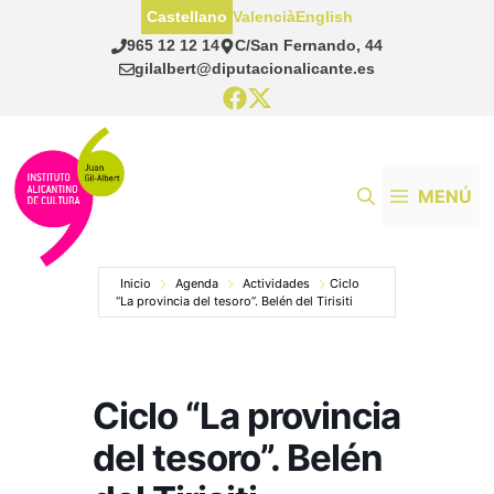
Saltar
Castellano
Valencià
English
al
965 12 12 14
C/San Fernando, 44
contenido
gilalbert@diputacionalicante.es
MENÚ
Inicio
Agenda
Actividades
Ciclo
“La provincia del tesoro”. Belén del Tirisiti
Ciclo “La provincia
del tesoro”. Belén