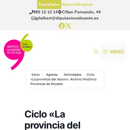
Saltar
Castellano
Valencià
English
al
965 12 12 14
C/San Fernando, 44
contenido
gilalbert@diputacionalicante.es
MENÚ
Inicio
Agenda
Actividades
Ciclo
«La provincia del tesoro». Archivo Histórico
Provincial de Alicante
Ciclo «La
provincia del