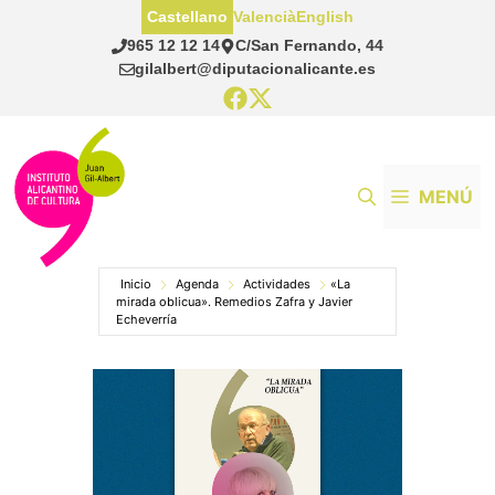
Saltar
Castellano
Valencià
English
al
965 12 12 14
C/San Fernando, 44
contenido
gilalbert@diputacionalicante.es
MENÚ
Inicio
Agenda
Actividades
«La
mirada oblicua». Remedios Zafra y Javier
Echeverría