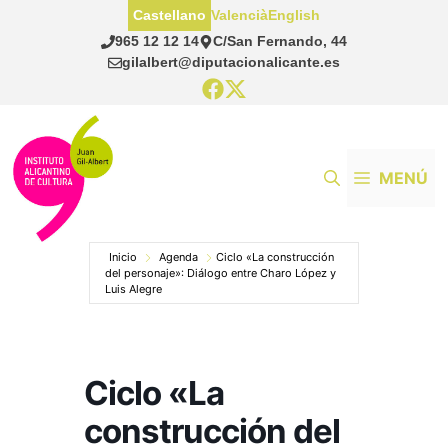
Saltar
Castellano
Valencià
English
al
965 12 12 14
C/San Fernando, 44
contenido
gilalbert@diputacionalicante.es
MENÚ
Inicio
Agenda
Ciclo «La construcción
del personaje»: Diálogo entre Charo López y
Luis Alegre
Ciclo «La
construcción del