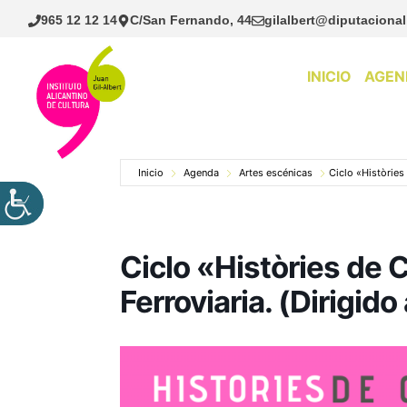
Saltar
965 12 12 14
C/San Fernando, 44
gilalbert@diputacional
al
contenido
INICIO
AGEN
Inicio
Agenda
Artes escénicas
Ciclo «Històries
Ciclo «Històries de
Ferroviaria. (Dirigid