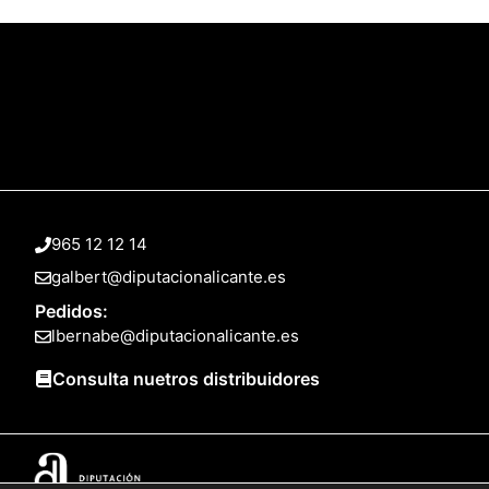
965 12 12 14
galbert@diputacionalicante.es
Pedidos:
lbernabe@diputacionalicante.es
Consulta nuetros distribuidores