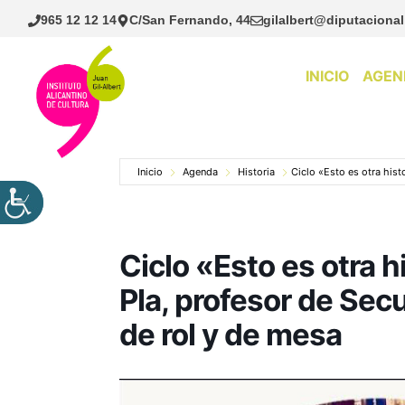
Saltar
965 12 12 14
C/San Fernando, 44
gilalbert@diputacional
al
contenido
INICIO
AGEN
Inicio
Agenda
Historia
Ciclo «Esto es otra hist
Ciclo «Esto es otra 
Pla, profesor de Sec
de rol y de mesa