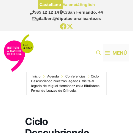
Saltar
Castellano
Valencià
English
al
965 12 12 14
C/San Fernando, 44
contenido
gilalbert@diputacionalicante.es
MENÚ
Inicio
Agenda
Conferencias
Ciclo
Descubriendo nuestros legados. Visita al
legado de Miguel Hernández en la Biblioteca
Fernando Loazes de Orihuela.
Ciclo
Descubriendo