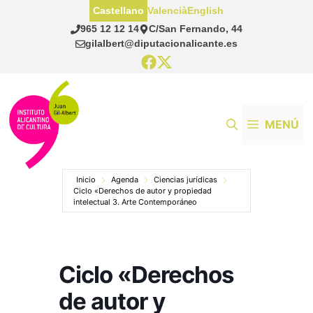
Saltar
Castellano
Valencià
English
al
965 12 12 14
C/San Fernando, 44
contenido
gilalbert@diputacionalicante.es
MENÚ
Inicio
Agenda
Ciencias jurídicas
Ciclo «Derechos de autor y propiedad
intelectual 3. Arte Contemporáneo
Ciclo «Derechos
de autor y