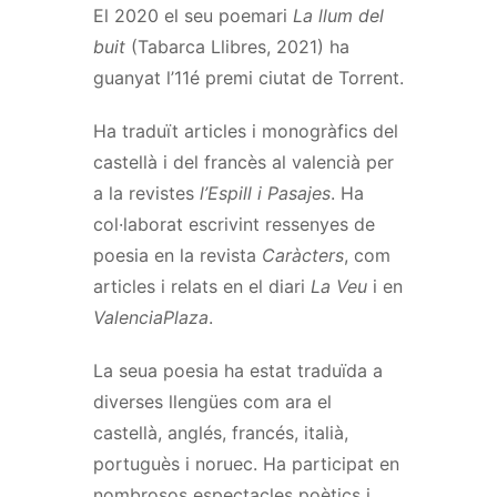
El 2020 el seu poemari
La llum del
buit
(Tabarca Llibres, 2021) ha
guanyat l’11é premi ciutat de Torrent.
Ha traduït articles i monogràfics del
castellà i del francès al valencià per
a la revistes
l’Espill i Pasajes
. Ha
col·laborat escrivint ressenyes de
poesia en la revista
Caràcters
, com
articles i relats en el diari
La Veu
i en
ValenciaPlaza
.
La seua poesia ha estat traduïda a
diverses llengües com ara el
castellà, anglés, francés, italià,
portuguès i noruec. Ha participat en
nombrosos espectacles poètics i