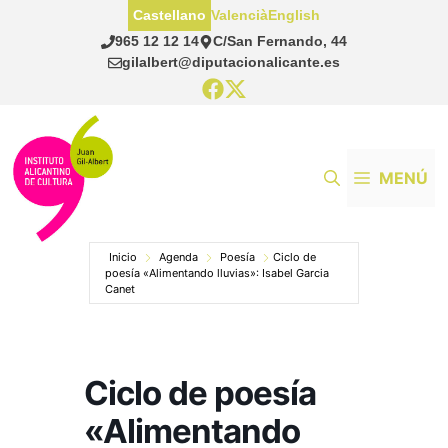
Saltar
Castellano
Valencià
English
al
965 12 12 14
C/San Fernando, 44
contenido
gilalbert@diputacionalicante.es
MENÚ
Inicio
Agenda
Poesía
Ciclo de
poesía «Alimentando lluvias»: Isabel Garcia
Canet
Ciclo de poesía
«Alimentando